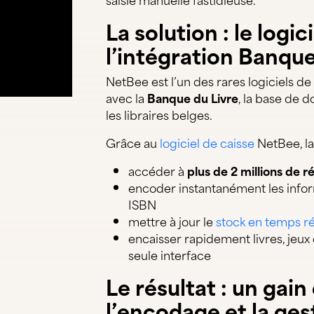
éo : Librairie Canard Paon — librairie spécialisée — Arlo
La solution : le logi
l’intégration Banque
NetBee est l’un des rares logiciels de
avec la
Banque du Livre
, la base de 
les libraires belges.
Grâce au
logiciel de caisse
NetBee, la
accéder à
plus de 2 millions de r
encoder instantanément les info
ISBN
mettre à jour le
stock en temps ré
encaisser rapidement livres, jeux 
seule interface
Le résultat : un gai
l’encodage et la ges