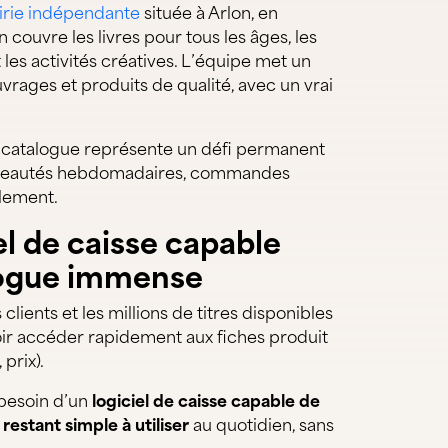
airie indépendante
située à Arlon, en
couvre les livres pour tous les âges, les
t les activités créatives. L’équipe met un
vrages et produits de qualité, avec un vrai
du catalogue représente un défi permanent
nouveautés hebdomadaires, commandes
llement.
el de caisse capable
logue immense
ients et les millions de titres disponibles
voir accéder rapidement aux fiches produit
 prix).
besoin d’un
logiciel de caisse capable de
restant simple à utiliser
au quotidien, sans