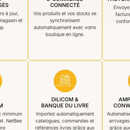
SÉS
CONNECTÉ
Envoye
rs à jour,
Vos produits et vos stocks se
factur
magasin et
synchronisent
confor
op.
automatiquement avec votre
boutique en ligne.
DILICOM &
AMP
M
BANQUE DU LIVRE
CONW
ck minimum
Importez automatiquement
Automatise
it. NetBee
catalogues, commandes et
arrivages
ère
références livres grâce aux
grâce aux