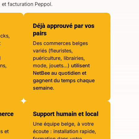
 et facturation Peppol.
Déjà approuvé par vos
pairs
ocks,
t
Des commerces belges
variés (fleuristes,
l
puériculture, librairies,
ns,
mode, jouets…)
utilisent
NetBee au quotidien et
gagnent du temps chaque
semaine.
merce
Support humain et local
Une équipe belge, à votre
s et
écoute : installation rapide,
formation dans votre