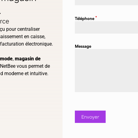
.
*
Téléphone
erce
çu pour centraliser
caissement en caisse,
facturation électronique.
Message
e mode
,
magasin de
, NetBee vous permet de
d moderne et intuitive.
Envoyer